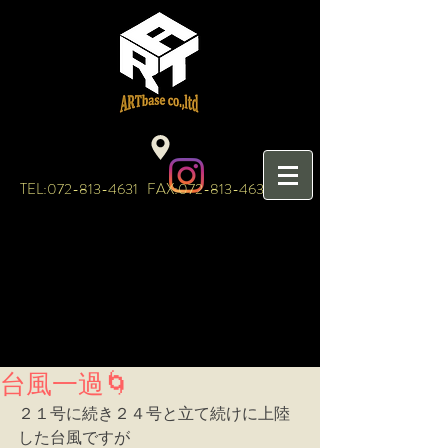
TEL:
072-813-4631
FAX:
072-813-4632
台風一過🌀
２１号に続き２４号と立て続けに上陸
した台風ですが