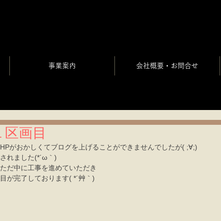
事業案内
会社概要・お問合せ
１区画目
HPがおかしくてブログを上げることができませんでしたが( ;∀;)
れました(*´ω｀)
ただ中に工事を進めていただき
が完了しております( *´艸｀)