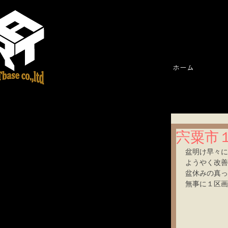
ホーム
宍粟市
盆明け早々に
ようやく改善さ
盆休みの真っ
無事に１区画目