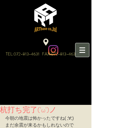
TEL:
072-813-4631
FAX:
072-813-4632
杭打ち完了('ω')ノ
今朝の地震は怖かったですね( ;∀;)
まだ余震が来るかもしれないので