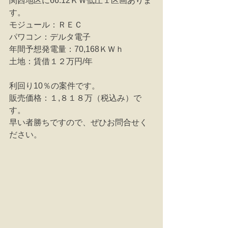
関西地区に66.12ＫＷ低圧１区画ありま
す。
モジュール：ＲＥＣ　　
パワコン：デルタ電子
年間予想発電量：70,168ＫＷｈ
土地：賃借１２万円/年
利回り10％の案件です。
販売価格：１,８１８万（税込み）で
す。
早い者勝ちですので、ぜひお問合せく
ださい。