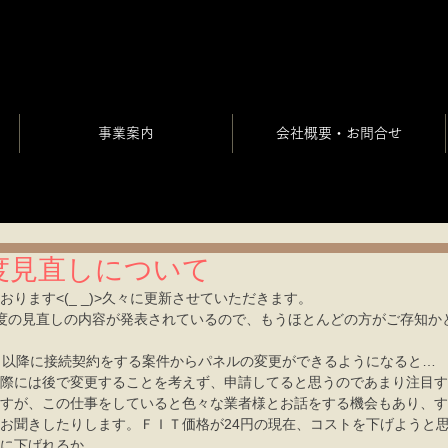
事業案内
会社概要・お問合せ
度見直しについて
おります<(_ _)>久々に更新させていただきます。
度の見直しの内容が発表されているので、もうほとんどの方がご存知か
日以降に接続契約をする案件からパネルの変更ができるようになると…
際には後で変更することを考えず、申請してると思うのであまり注目す
すが、この仕事をしていると色々な業者様とお話をする機会もあり、す
お聞きしたりします。ＦＩＴ価格が24円の現在、コストを下げようと
に下げれるか…