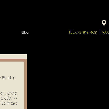
TEL:072-813-4631 FAX:
Blog
と思います
ることでは
ごく安いパ
思えば本当に