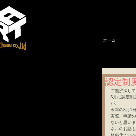
ホーム
認定制
ご無沙汰して
6月に認定制
が、
今年の8月1
実際、申請の
ないと思いま
ネルのお話も
材料代でいか