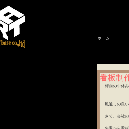
ホーム
看板制
梅雨の中休み
 ​​ 
風通しの良い
さて、会社の
先週から看板