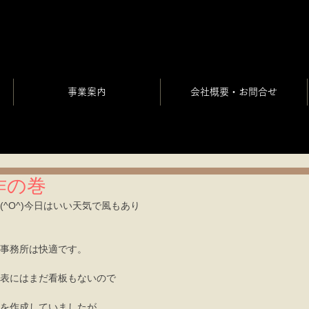
事業案内
会社概要・お問合せ
作の巻
(^O^)今日はいい天気で風もあり
事務所は快適です。 
表にはまだ看板もないので 
を作成していましたが​ 