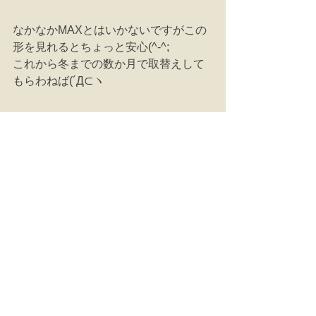
なかなかMAXとはいかないですがこの
形を見れるとちょっと安心(^-^;
これから冬までの数か月で取替えして
もらわねば(´Д⊂ヽ
コメント
コメントを追加…
営業時間：平日９：００～１７：０
０