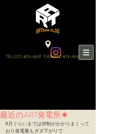
TEL:
072-813-4631
FAX:
072-813-4632
最近のART発電所☀
8月ぐらいまでは抑制がかかりまくって
おり発電量もダダ下がりで