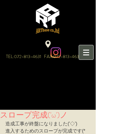
TEL:
072-813-4631
FAX:
072-813-4632
スロープ完成('ω')ノ
造成工事が終盤になりました('◇')ゞ
進入するためのスロープが完成です(*