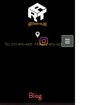
TEL:
072-813-4631
FAX:
072-813-4632
​Blog